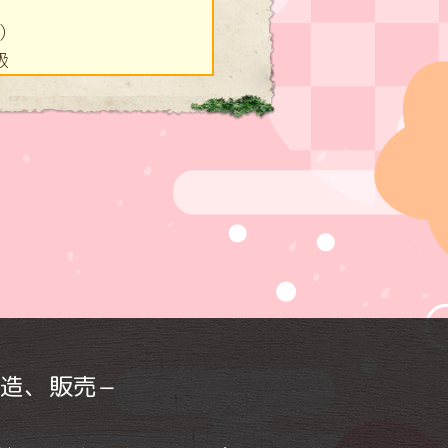
）
級
造、販売−