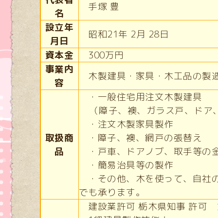
手塚 豊
名
設立年
昭和21年 2月 28日
月日
資本金
300万円
事業内
木製建具・家具・木工品の製
容
・一般住宅用注文木製建具
（障子、襖、ガラス戸、ドア
・注文木製家具製作
取扱商
・障子、襖、網戸の張替え
品
・戸車、ドアノブ、取手等の
・簡易治具等の製作
・その他、木を使って、自社の
でも承ります。
建設業許可 栃木県知事 許可 第