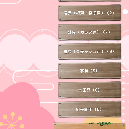
建具（板戸・格子戸）（2）
建具（ガラス戸）（7）
建具（フラッシュ戸）（9）
家具（9）
木工品（6）
組子細工（6）