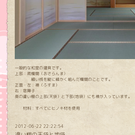
一般的な和室の建具です。
上部：筬欄間（おさらんま）
細い桟を縦に細かく組んだ欄間のことです。
正面・左：襖（ふすま）
右：窓障子
奥の違い棚の上部(天袋）と下部(地袋）にも襖が入っています。
材料：すべてにヒノキ材を使用
2012-06-22 22:22:54
違い棚の天袋と地袋