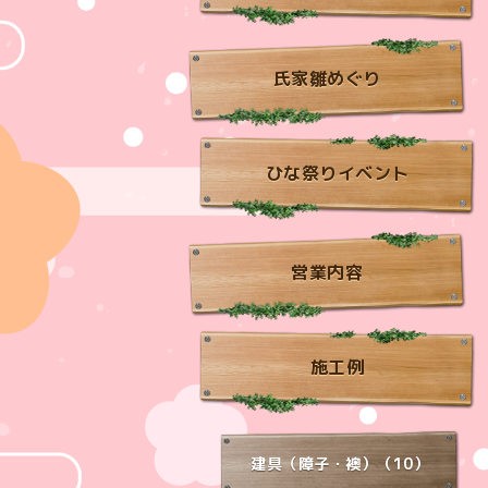
氏家雛めぐり
ひな祭りイベント
営業内容
施工例
建具（障子・襖）（10）