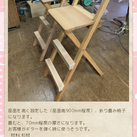
座面を高く設定した（座面高900mm程度）、折り畳み椅子
になります。
畳むと、70mm程度の厚さになります。
お客様がギターを弾く時に使うそうです。
材料:杉材