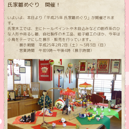
氏家雛めぐり 開催！
いよいよ、本日より「平成25年 氏家雛めぐり」が開催されま
す。
氏家木工では、主にトールペイントや木目込みなどの創作系のひ
な人形や吊るし雛、自社製作の木工品、組子細工のほか、今年は
小鳥をテーマにした展示・販売を行っています。
・展示期間 平成25年2月2日（土）～3月3日（日）
・営業時間 午前9時～午後4時（展示時間）